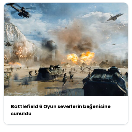
Battlefield 6 Oyun severlerin beğenisine
sunuldu