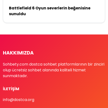
Battlefield 6 Oyun severlerin beğenisine
sunuldu
HAKKIMIZDA
Sohbety.com dostca sohbet platformlarının bir zinciri
olup ücretsiz sohbet alanında kaliteli hizmet
sunmaktadır.
İLETIŞIM
info@dostca.org