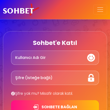
Sohbet'e Katıl
Şifre yok mu? Misafir olarak katıl.
SOHBETE BAĞLAN