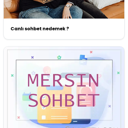
Canlı sohbet nedemek ?