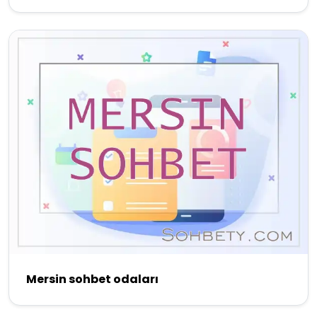
Mersin sohbet odaları