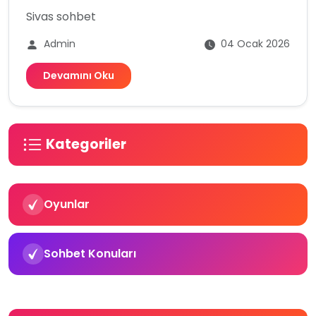
Sivas sohbet
Admin
04 Ocak 2026
Devamını Oku
Kategoriler
Oyunlar
Sohbet Konuları