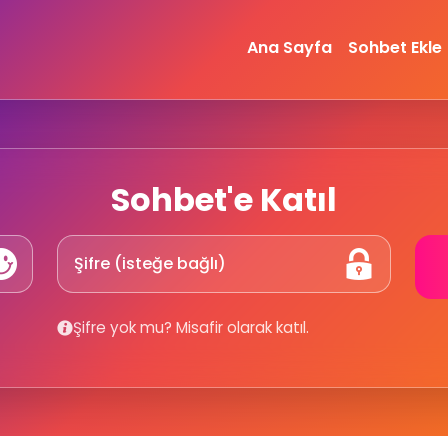
Ana Sayfa
Sohbet Ekle
Sohbet'e Katıl
Şifre yok mu? Misafir olarak katıl.