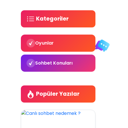
Kategoriler
Oyunlar
Sohbet Konuları
Popüler Yazılar