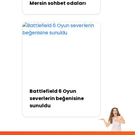
Mersin sohbet odaları
Battlefield 6 Oyun
severlerin beğenisine
sunuldu