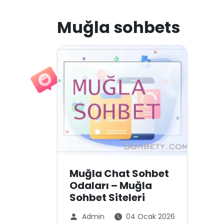
Muğla sohbets
Muğla Chat Sohbet
Odaları – Muğla
Sohbet Siteleri
Admin
04 Ocak 2026