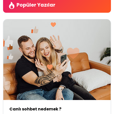
Popüler Yazılar
Canlı sohbet nedemek ?