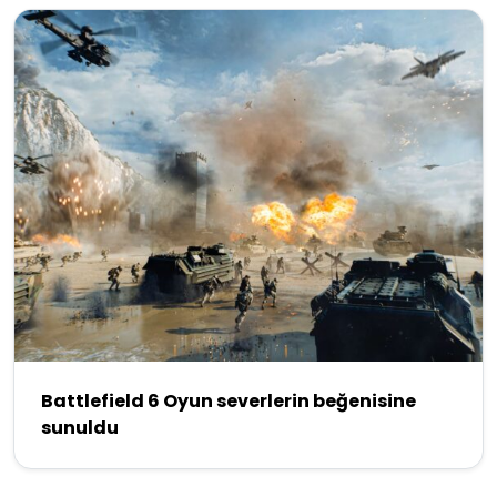
Battlefield 6 Oyun severlerin beğenisine
sunuldu