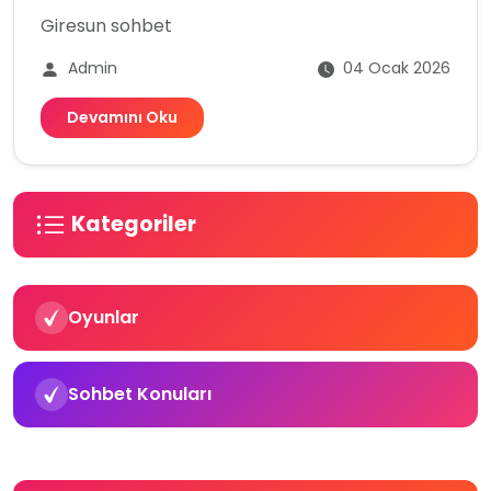
Giresun sohbet
Admin
04 Ocak 2026
Devamını Oku
Kategoriler
Oyunlar
Sohbet Konuları