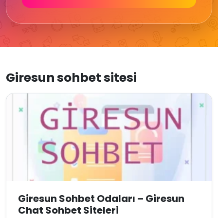
Giresun sohbet sitesi
Giresun Sohbet Odaları – Giresun
Chat Sohbet Siteleri