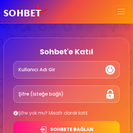
Sohbet'e Katıl
Şifre yok mu? Misafir olarak katıl.
SOHBETE BAĞLAN