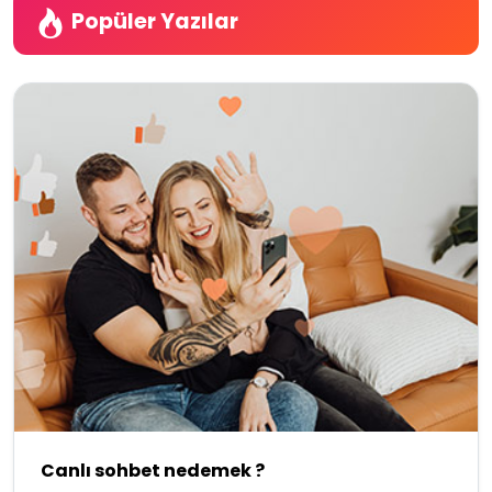
Popüler Yazılar
Canlı sohbet nedemek ?