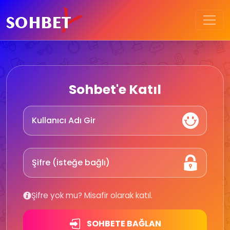
Sohbet'e Katıl
Şifre yok mu? Misafir olarak katıl.
SOHBETE BAĞLAN