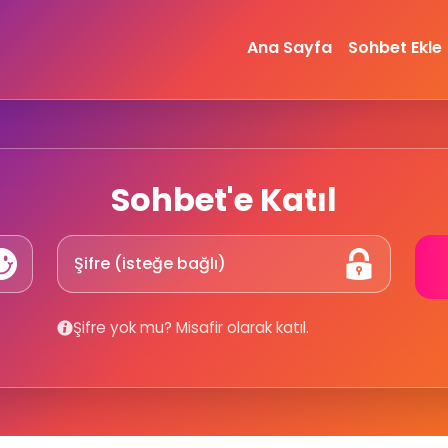
Ana Sayfa
Sohbet Ekle
Sohbet'e Katıl
Şifre yok mu? Misafir olarak katıl.