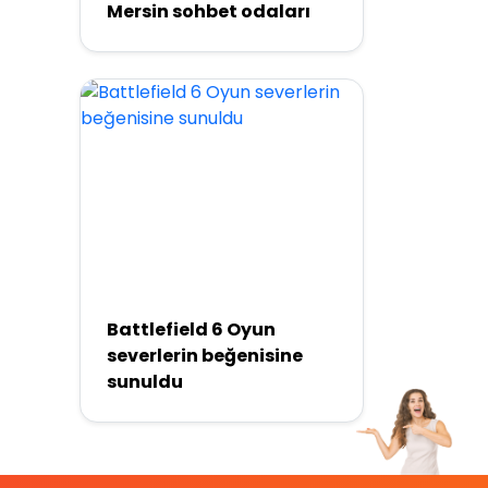
Mersin sohbet odaları
Battlefield 6 Oyun
severlerin beğenisine
sunuldu