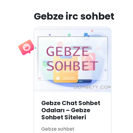
Gebze irc sohbet
Gebze Chat Sohbet
Odaları – Gebze
Sohbet Siteleri
Gebze sohbet