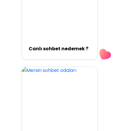
Canlı sohbet nedemek ?