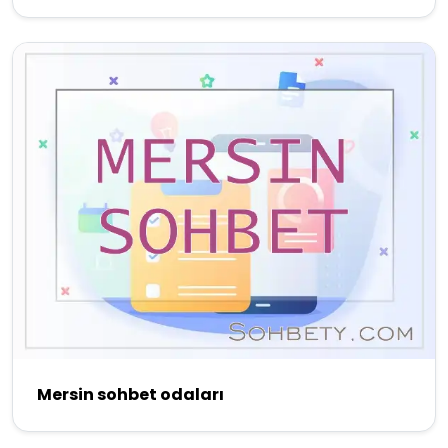
Mersin sohbet odaları