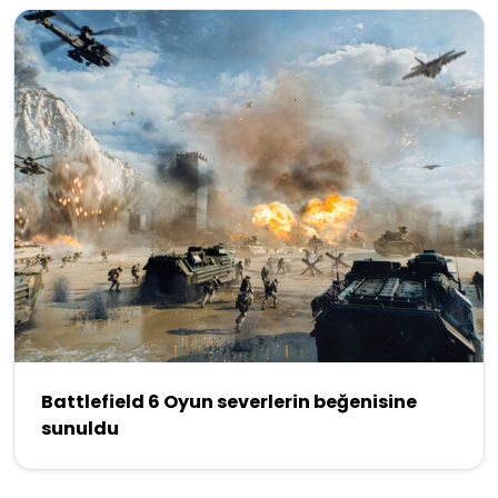
Battlefield 6 Oyun severlerin beğenisine
sunuldu