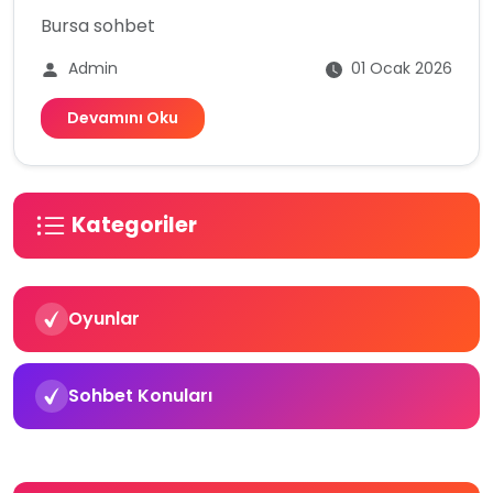
Bursa sohbet
Admin
01 Ocak 2026
Devamını Oku
Kategoriler
Oyunlar
Sohbet Konuları