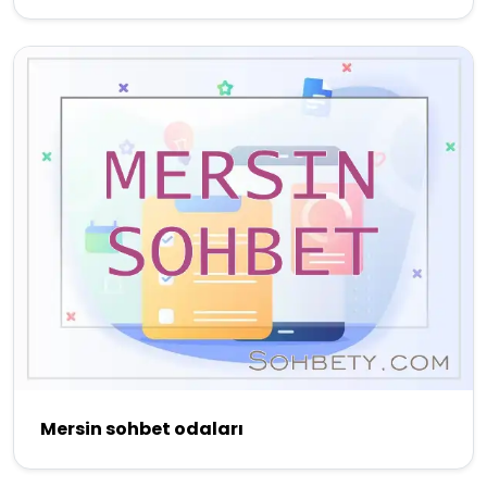
Mersin sohbet odaları