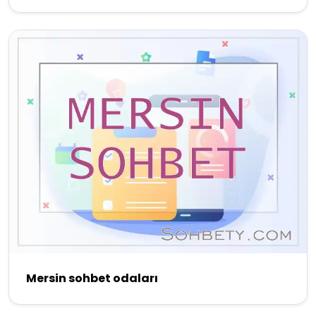
Mersin sohbet odaları