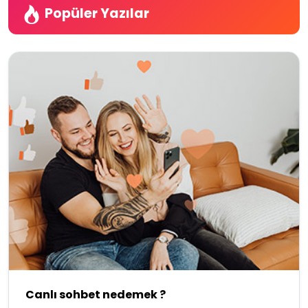
Popüler Yazılar
Canlı sohbet nedemek ?