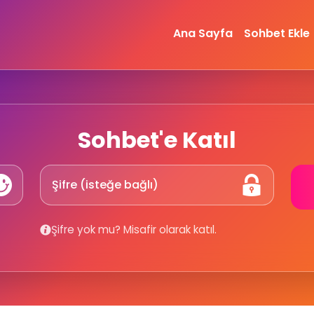
Ana Sayfa
Sohbet Ekle
Sohbet'e Katıl
Şifre yok mu? Misafir olarak katıl.